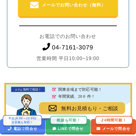
メールでお問い合わせ（無料）
お電話でのお問い合わせ
04-7161-3079
営業時間 平日10:00~19:00
関東全域まで対応可能！
無料で相談！
まず
は
年間実績、20
0
件！
無料お見積もり・ご相談
平日(8:00～20:00)
相談も可能！
24時間可能！
04-7161-3079
お電話もお気軽にどうぞ！
土日祝も対応！
平日（8:00～20:00）土日祝も対応！
電話で問合せ
LINEで問合せ
メールで問合せ