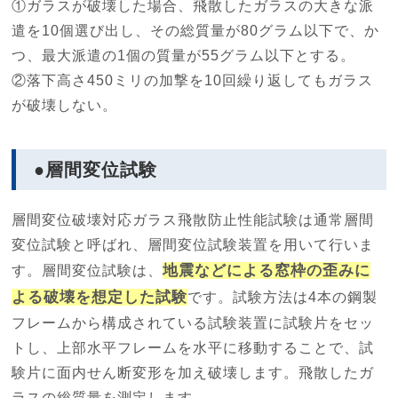
①ガラスが破壊した場合、飛散したガラスの大きな派
遣を10個選び出し、その総質量が80グラム以下で、か
つ、最大派遣の1個の質量が55グラム以下とする。
②落下高さ450ミリの加撃を10回繰り返してもガラス
が破壊しない。
●層間変位試験
層間変位破壊対応ガラス飛散防止性能試験は通常層間
変位試験と呼ばれ、層間変位試験装置を用いて行いま
地震などによる窓枠の歪みに
す。層間変位試験は、
よる破壊を想定した試験
です。試験方法は4本の鋼製
フレームから構成されている試験装置に試験片をセッ
トし、上部水平フレームを水平に移動することで、試
験片に面内せん断変形を加え破壊します。飛散したガ
ラスの総質量を測定します。