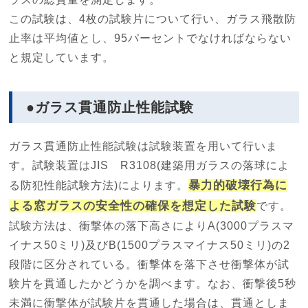
この試験は、4枚の試験片について行い、ガラス飛散防
止率は平均値とし、95パーセントでなければならない
と規定しています。
●ガラス貫通防止性能試験
ガラス貫通防止性能試験は試験装置を用いて行いま
す。試験装置はJIS R3108(建築用ガラスの落球によ
暴力的破壊行為に
る防犯性能試験方法)によります。
よる窓ガラスの安全性の確保を想定した試験
です。
試験方法は、衝撃体の落下高さによりA(3000プラスマ
イナス50ミリ)及びB(1500プラスマイナス50ミリ)の2
段階に区分されている。衝撃体を落下させ衝撃体が試
験片を貫通したかどうかを調べます。なお、衝撃後5秒
未満に衝撃体が試験片を貫通した場合は、貫通としま