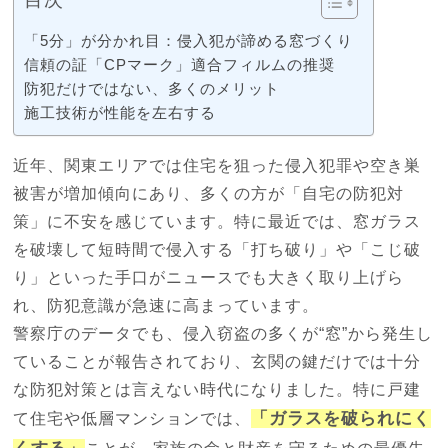
「5分」が分かれ目：侵入犯が諦める窓づくり
信頼の証「CPマーク」適合フィルムの推奨
防犯だけではない、多くのメリット
施工技術が性能を左右する
近年、関東エリアでは住宅を狙った侵入犯罪や空き巣
被害が増加傾向にあり、多くの方が「自宅の防犯対
策」に不安を感じています。特に最近では、窓ガラス
を破壊して短時間で侵入する「打ち破り」や「こじ破
り」といった手口がニュースでも大きく取り上げら
れ、防犯意識が急速に高まっています。
警察庁のデータでも、侵入窃盗の多くが“窓”から発生し
ていることが報告されており、玄関の鍵だけでは十分
な防犯対策とは言えない時代になりました。特に戸建
「ガラスを破られにく
て住宅や低層マンションでは、