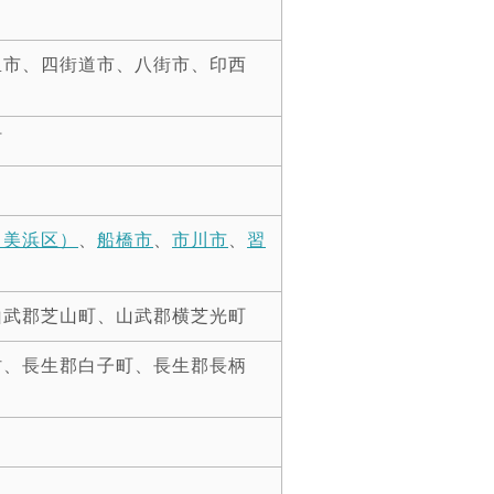
里市、四街道市、八街市、印西
町
、美浜区）
、
船橋市
、
市川市
、
習
山武郡芝山町、山武郡横芝光町
村、長生郡白子町、長生郡長柄