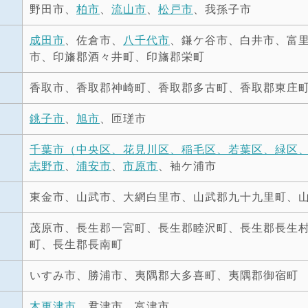
野田市、
柏市
、
流山市
、
松戸市
、我孫子市
成田市
、佐倉市、
八千代市
、鎌ケ谷市、白井市、富
市、印旛郡酒々井町、印旛郡栄町
香取市、香取郡神崎町、香取郡多古町、香取郡東庄
銚子市
、
旭市
、匝瑳市
千葉市（中央区、花見川区、稲毛区、若葉区、緑区
志野市
、
浦安市
、
市原市
、袖ケ浦市
東金市、山武市、大網白里市、山武郡九十九里町、
茂原市、長生郡一宮町、長生郡睦沢町、長生郡長生
町、長生郡長南町
いすみ市、勝浦市、夷隅郡大多喜町、夷隅郡御宿町
木更津市
、君津市、富津市