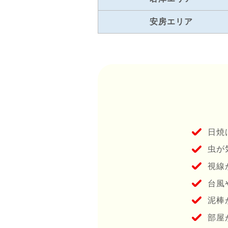
安房エリア
⽇焼
⾍が
視線
台⾵
泥棒
部屋