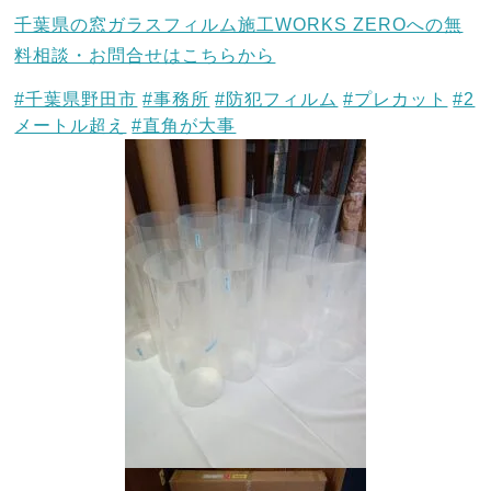
千葉県の窓ガラスフィルム施工WORKS ZEROへの無
料相談・お問合せはこちらから
#千葉県野田市
#事務所
#防犯フィルム
#プレカット
#2
メートル超え
#直角が大事