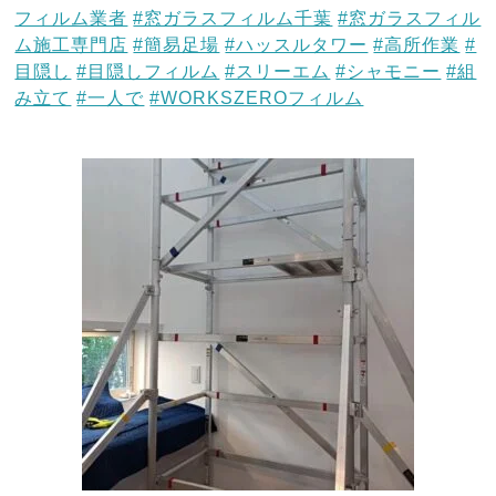
フィルム業者
#窓ガラスフィルム千葉
#窓ガラスフィル
ム施工専門店
#簡易足場
#ハッスルタワー
#高所作業
#
目隠し
#目隠しフィルム
#スリーエム
#シャモニー
#組
み立て
#一人で
#WORKSZEROフィルム