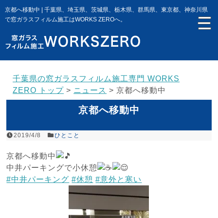
京都へ移動中 | 千葉県、埼玉県、茨城県、栃木県、群馬県、東京都、神奈川県
で窓ガラスフィルム施工はWORKS ZEROへ。
千葉県の窓ガラスフィルム施工専門 WORKS
ZERO トップ
>
ニュース
>
京都へ移動中
京都へ移動中
2019/4/8
ひとこと
京都へ移動中
中井パーキングで小休憩
#中井パーキング
#休憩
#意外と寒い