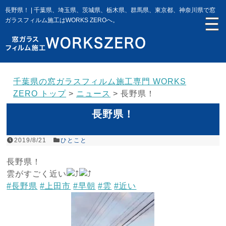
長野県！ | 千葉県、埼玉県、茨城県、栃木県、群馬県、東京都、神奈川県で窓
ガラスフィルム施工はWORKS ZEROへ。
千葉県の窓ガラスフィルム施工専門 WORKS
ZERO トップ
>
ニュース
>
長野県！
長野県！
2019/8/21
ひとこと
長野県！
雲がすごく近い
#長野県
#上田市
#早朝
#雲
#近い