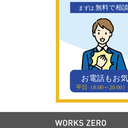
無料で相
まず
は
お電話もお
平日（8:00～20: