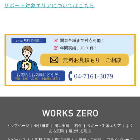
サポート対象エリアについてはこちら
関東全域まで対応可能！
無料で相談！
まず
は
年間実績、20
0
件！
無料お見積もり・ご相談
04-7161-3079
お電話もお気軽にどうぞ！
平日（8:00～20:00）土日祝も対応！
トップページ
会社概要
施工実績
料金
サポート対象エリア
よく
ある質問
選ばれる理由
トピックス
お客様の声
製品情報
お見積・ご相談
プライバシーポ