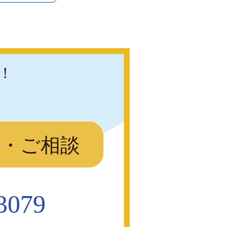
！
り・ご相談
3079