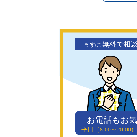
無料で相
まず
は
お電話もお
平日（8:00～20: