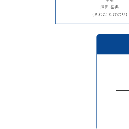
澤田 岳典
(さわだ たけのり)