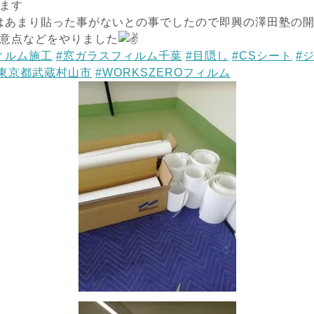
ます
はあまり貼った事がないとの事でしたので即興の澤田塾の開催
意点などをやりました
ィルム施工
#窓ガラスフィルム千葉
#目隠し
#CSシート
#
#東京都武蔵村山市
#WORKSZEROフィルム