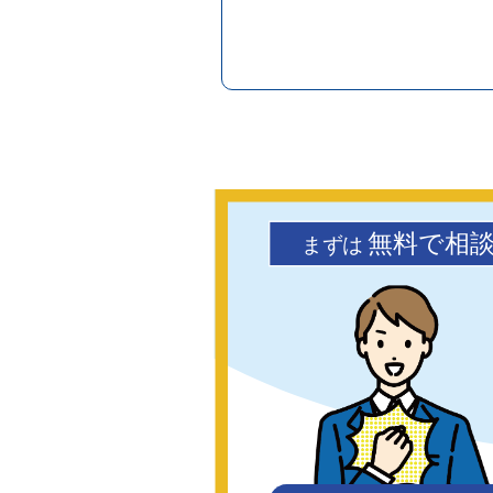
無料で相
まず
は