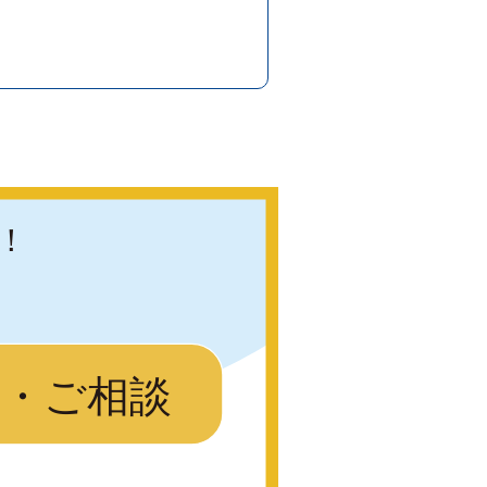
！
り・ご相談