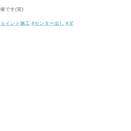
です(笑)
ジョイント施工
#センター出し
#ダ