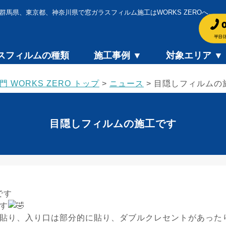
群馬県、東京都、神奈川県で窓ガラスフィルム施工はWORKS ZEROへ。
スフィルムの種類
施工事例 ▼
対象エリア ▼
WORKS ZERO トップ
>
ニュース
>
目隠しフィルムの
目隠しフィルムの施工です
です
す
貼り、入り口は部分的に貼り、ダブルクレセントがあった