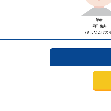
筆者
澤田 岳典
(さわだ たけのり