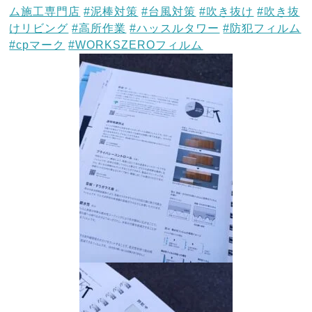
ム施工専門店
#泥棒対策
#台風対策
#吹き抜け
#吹き抜
けリビング
#高所作業
#ハッスルタワー
#防犯フィルム
#cpマーク
#WORKSZEROフィルム