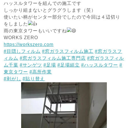
ハッスルタワーを組んでの施工です
しっかり組まないとグラグラします（笑）
使いたい柄がセンター部分でしたので今回は４辺切り
をしました
雨の東京タワーもいいですね
WORKS ZERO
https://workszero.com
#目隠しフィルム
#窓ガラスフィルム施工
#窓ガラスフ
ィルム
#窓ガラスフィルム施工専門店
#窓ガラスフィル
ム千葉
#サンゲツ
#足場
#足場組立
#ハッスルタワー
#
東京タワー
#高所作業
#剥がし
#貼り替え