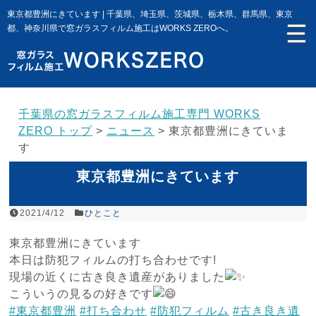
東京都豊洲にきています | 千葉県、埼玉県、茨城県、栃木県、群馬県、東京
都、神奈川県で窓ガラスフィルム施工はWORKS ZEROへ。
千葉県の窓ガラスフィルム施工専門 WORKS
ZERO トップ
>
ニュース
>
東京都豊洲にきていま
す
東京都豊洲にきています
2021/4/12
ひとこと
東京都豊洲にきています
本日は防犯フィルムの打ち合わせです!
現場の近くに古き良き遺産がありました
こういうの見るの好きです
#東京都豊洲
#打ち合わせ
#防犯フィルム
#古き良き遺