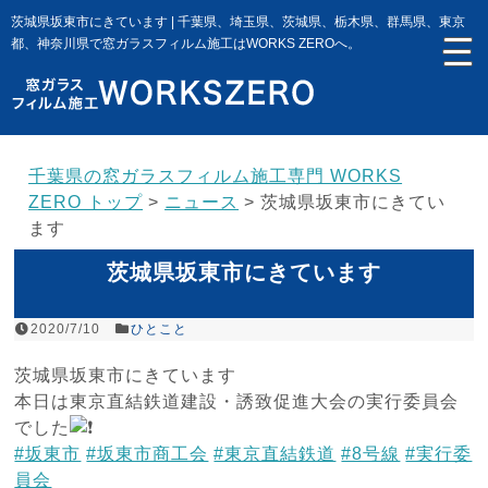
茨城県坂東市にきています | 千葉県、埼玉県、茨城県、栃木県、群馬県、東京
都、神奈川県で窓ガラスフィルム施工はWORKS ZEROへ。
千葉県の窓ガラスフィルム施工専門 WORKS
ZERO トップ
>
ニュース
>
茨城県坂東市にきてい
ます
茨城県坂東市にきています
2020/7/10
ひとこと
茨城県坂東市にきています
本日は東京直結鉄道建設・誘致促進大会の実行委員会
でした
#坂東市
#坂東市商工会
#東京直結鉄道
#8号線
#実行委
員会