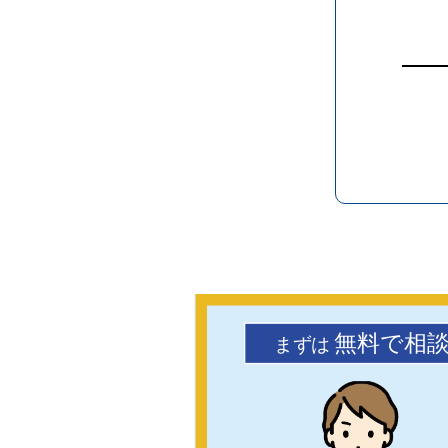
無料で相
まず
は