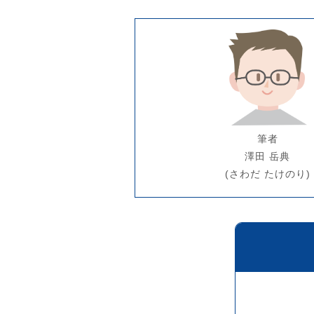
筆者
澤田 岳典
(さわだ たけのり)