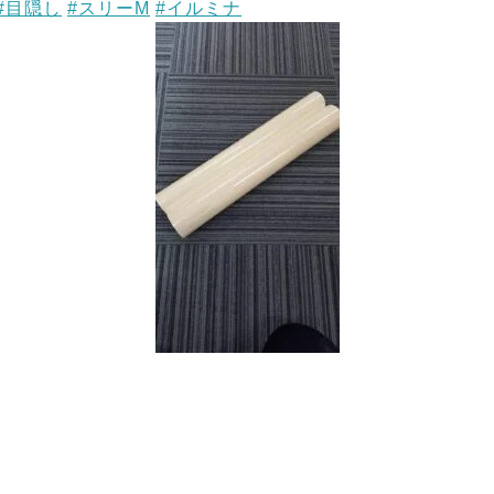
#目隠し
#スリーM
#イルミナ