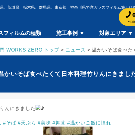
県、茨城県、栃木県、群馬県、東京都、神奈川県で窓ガラスフィルム施工はWOR
スフィルムの種類
施工事例 ▼
対象エリア ▼
WORKS ZERO トップ
>
ニュース
>
温かいそば食べた
温かいそば食べたくて日本料理竹りんにきまし
りんにきました
ん
#そば
#天ぷら
#美味
#舞茸
#温かいご飯に憧れ