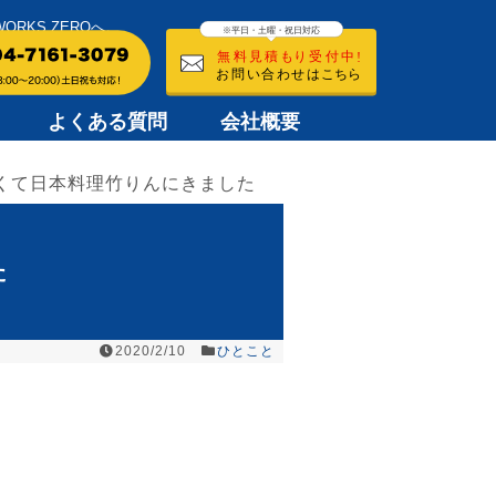
KS ZEROへ。
よくある質問
会社概要
くて日本料理竹りんにきました
た
2020/2/10
ひとこと