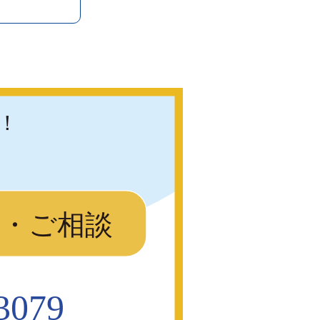
！
り・ご相談
3079