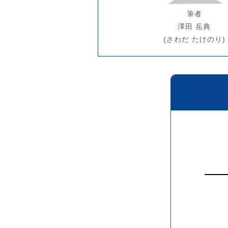
筆者
澤田 岳典
(さわだ たけのり)