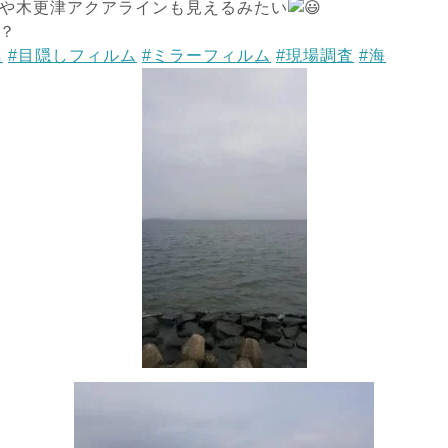
や木更津アクアラインも見えるみたい
？
鳥
#目隠しフィルム
#ミラーフィルム
#現場調査
#海