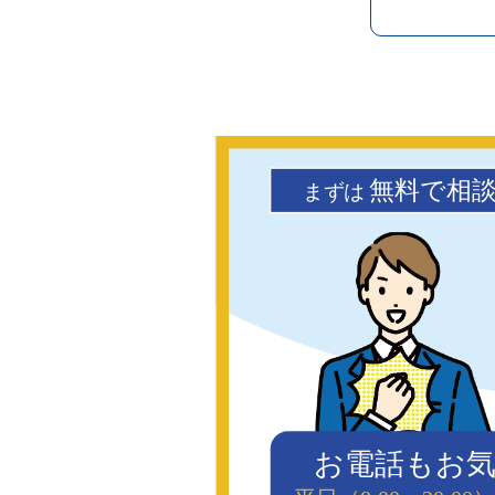
無料で相
まず
は
お電話もお