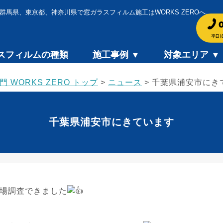
群馬県、東京都、神奈川県で窓ガラスフィルム施工はWORKS ZEROへ。
スフィルムの種類
施工事例 ▼
対象エリア ▼
WORKS ZERO トップ
>
ニュース
>
千葉県浦安市にき
千葉県浦安市にきています
場調査できました