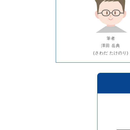
筆者
澤田 岳典
(さわだ たけのり)