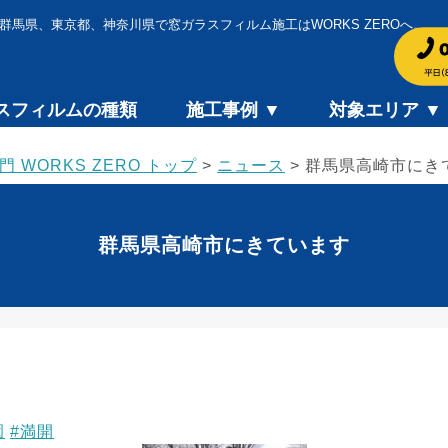
群馬県、東京都、神奈川県で窓ガラスフィルム施工はWORKS ZEROへ。
スフィルムの種類
施工事例 ▼
対象エリア ▼
WORKS ZERO トップ
>
ニュース
>
群馬県高崎市にき
群馬県高崎市にきています
園
#満開