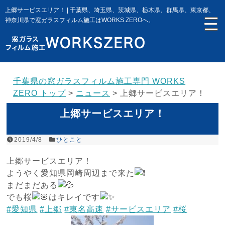
上郷サービスエリア！ | 千葉県、埼玉県、茨城県、栃木県、群馬県、東京都、
神奈川県で窓ガラスフィルム施工はWORKS ZEROへ。
千葉県の窓ガラスフィルム施工専門 WORKS
ZERO トップ
>
ニュース
>
上郷サービスエリア！
上郷サービスエリア！
2019/4/8
ひとこと
上郷サービスエリア！
ようやく愛知県岡崎周辺まで来た
まだまだある
でも桜
はキレイです
#愛知県
#上郷
#東名高速
#サービスエリア
#桜