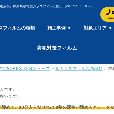
東京都、神奈川県で窓ガラスフィルム施工はWORKS ZEROへ。
スフィルムの種類
施工事例 ▼
対象エリア ▼
防犯対策フィルム
WORKS ZERO トップ
>
窓ガラスフィルムの種類
>
防
ムです。
多いです。
が諦めて、10分入らなければ 9割の泥棒が諦めるとデータ