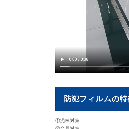
防犯フィルムの特
①泥棒対策
②台風対策